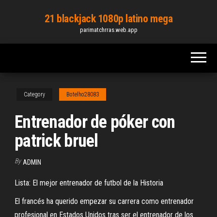
Skip
21 blackjack 1080p latino mega
to
parimatchrras.web.app
the
content
Category
Botelho28083
Entrenador de póker con
patrick bruel
By
ADMIN
Lista: El mejor entrenador de futbol de la Historia
El francés ha querido empezar su carrera como entrenador
profesional en Estados Unidos tras ser el entrenador de los