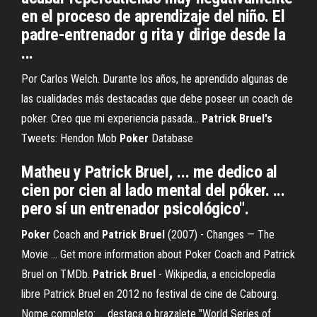
en el proceso de aprendizaje del niño. El
padre-entrenador g rita y dirige desde la
...
Por Carlos Welch. Durante los años, he aprendido algunas de
las cualidades más destacadas que debe poseer un coach de
poker. Creo que mi experiencia pasada...
Patrick
Bruel's
Tweets: Hendon Mob
Poker
Database
Matheu y Patrick Bruel, ... me dedico al
cien por cien al lado mental del póker. ...
pero sí un entrenador psicológico".
Poker
Coach and
Patrick
Bruel
(2007) - Changes — The
Movie ... Get more information about Poker Coach and Patrick
Bruel on TMDb.
Patrick
Bruel
- Wikipedia, a enciclopedia
libre Patrick Bruel en 2012 no festival de cine de Cabourg.
Nome completo: ... destaca o brazalete "World Series of