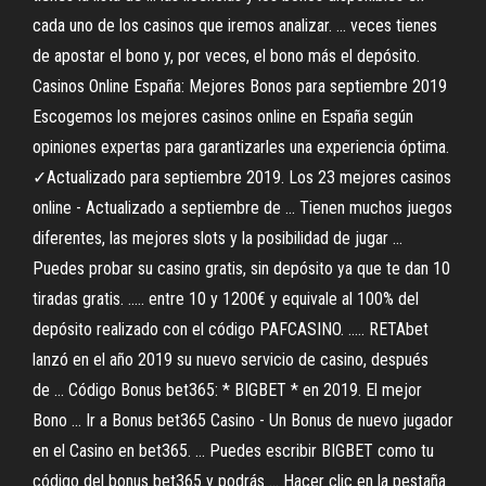
cada uno de los casinos que iremos analizar. ... veces tienes
de apostar el bono y, por veces, el bono más el depósito.
Casinos Online España: Mejores Bonos para septiembre 2019
Escogemos los mejores casinos online en España según
opiniones expertas para garantizarles una experiencia óptima.
✓Actualizado para septiembre 2019. Los 23 mejores casinos
online - Actualizado a septiembre de ... Tienen muchos juegos
diferentes, las mejores slots y la posibilidad de jugar ...
Puedes probar su casino gratis, sin depósito ya que te dan 10
tiradas gratis. ..... entre 10 y 1200€ y equivale al 100% del
depósito realizado con el código PAFCASINO. ..... RETAbet
lanzó en el año 2019 su nuevo servicio de casino, después
de ... Código Bonus bet365: * BIGBET * en 2019. El mejor
Bono ... Ir a Bonus bet365 Casino - Un Bonus de nuevo jugador
en el Casino en bet365. ... Puedes escribir BIGBET como tu
código del bonus bet365 y podrás ... Hacer clic en la pestaña