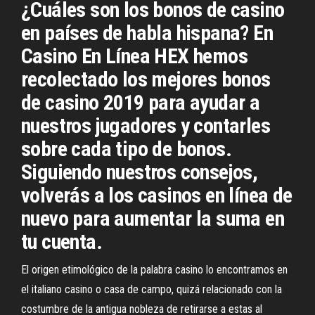
¿Cuáles son los bonos de casino
en países de habla hispana? En
Casino En Línea HEX hemos
recolectado los mejores bonos
de casino 2019 para ayudar a
nuestros jugadores y contarles
sobre cada tipo de bonos.
Siguiendo nuestros consejos,
volverás a los casinos en línea de
nuevo para aumentar la suma en
tu cuenta.
El origen etimológico de la palabra casino lo encontramos en
el italiano casino o casa de campo, quizá relacionado con la
costumbre de la antigua nobleza de retirarse a estas al