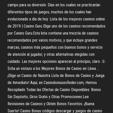
campo para su diversión. Días en los cuales se practicarían
diferentes tipos de juegos, muchos de los cuales han
evolucionado a día de hoy. Lista de los mejores casinos online
de 2019 | Casino Guru Elige uno de los casinos recomendados
por Casino Guru.Esta lista contiene una mezcla de casinos
recomendados por varios motivos, y que incluye grandes
marcas, casinos más pequeños con buenos bonos y servicio
de atención al jugador, y otras alternativas elegidas con
cuidado. Las mejores opciones aparecen al principio, claro. ①
Echa un vistazo a los Mejores Bonos de Casino en Línea ...
¡Elige un Casino de Nuestra Lista de Bonos de Casino y Juega
de Inmediato! Aquí, en Casinobonusesfinder.com, Hemos
Recopilado Todas las Ofertas de Casino Disponibles: Bonos
Sin Depósito, Giros Gratis y Otras Promociones.Lee
Revisiones de Casinos y Obtén Bonos Favoritos. ¡Buena
Suerte! Casino Bonus códigos descargar y juegos de casino