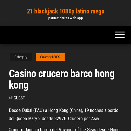
Skip
21 blackjack 1080p latino mega
to
parimatchrras.web.app
the
content
Category
Caveney13809
Casino crucero barco hong
kong
By
GUEST
Desde Dubai (EAU) a Hong Kong (China), 19 noches a bordo
del Queen Mary 2 desde 3297€. Crucero por Asia
Crucero Japón a bordo del Voyager of the Seas desde Hong