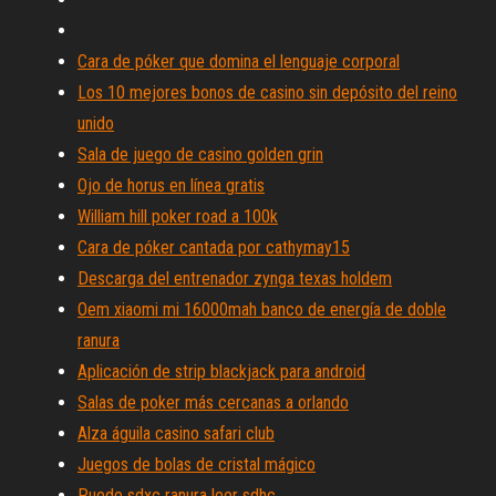
Cara de póker que domina el lenguaje corporal
Los 10 mejores bonos de casino sin depósito del reino
unido
Sala de juego de casino golden grin
Ojo de horus en línea gratis
William hill poker road a 100k
Cara de póker cantada por cathymay15
Descarga del entrenador zynga texas holdem
Oem xiaomi mi 16000mah banco de energía de doble
ranura
Aplicación de strip blackjack para android
Salas de poker más cercanas a orlando
Alza águila casino safari club
Juegos de bolas de cristal mágico
Puede sdxc ranura leer sdhc