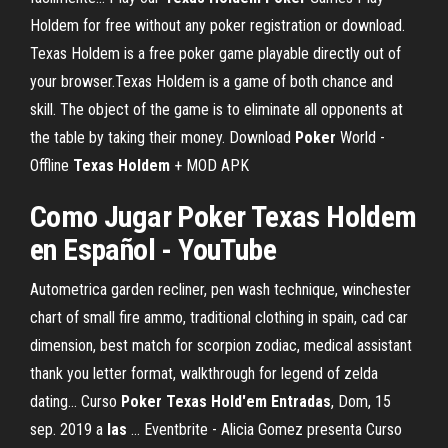
Holdem for free without any poker registration or download.
Texas Holdem is a free poker game playable directly out of
your browser.Texas Holdem is a game of both chance and
skill. The object of the game is to eliminate all opponents at
the table by taking their money. Download
Poker
World -
Offline
Texas
Holdem
+ MOD APK
Como Jugar
Poker
Texas
Holdem
en Español - YouTube
Autometrica
garden recliner, pen wash technique, winchester
chart of small fire ammo, traditional clothing in spain, cad car
dimension, best match for scorpion zodiac, medical assistant
thank you letter format, walkthrough for legend of zelda
dating… Curso
Poker
Texas
Hold'em
Entradas
, Dom, 15
sep. 2019 a
las
... Eventbrite - Alicia Gomez presenta Curso