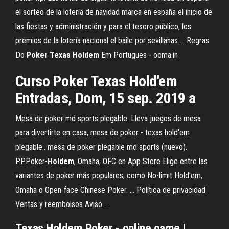
el sorteo de la lotería de navidad marca en españa el inicio de
las fiestas y administración y para el tesoro público, los
premios de la lotería nacional el baile por sevillanas ... Regras
Do
Poker
Texas
Holdem
Em Portugues - ooma.in
Curso Poker Texas Hold'em
Entradas, Dom, 15 sep. 2019 a
Mesa de poker md sports plegable. Lleva juegos de mesa
para divertirte en casa, mesa de poker - texas hold'em
plegable.. mesa de poker plegable md sports (nuevo)..
‎PPPoker-
Holdem
, Omaha, OFC en App Store Elige entre las
variantes de poker más populares, como No-limit Hold'em,
Omaha o Open-face Chinese Poker. ... Política de privacidad
Ventas y reembolsos Aviso ...
Texas
Holdem
Poker
- online game |