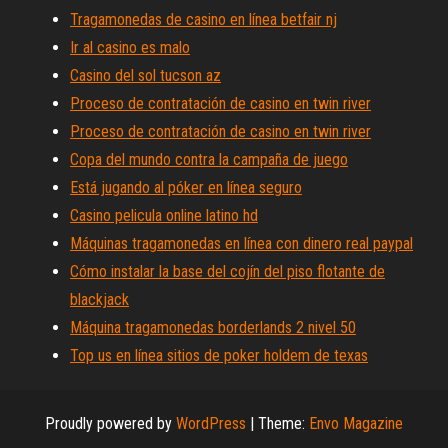
Tragamonedas de casino en línea betfair nj
Ir al casino es malo
Casino del sol tucson az
Proceso de contratación de casino en twin river
Proceso de contratación de casino en twin river
Copa del mundo contra la campaña de juego
Está jugando al póker en línea seguro
Casino pelicula online latino hd
Máquinas tragamonedas en línea con dinero real paypal
Cómo instalar la base del cojín del piso flotante de
blackjack
Máquina tragamonedas borderlands 2 nivel 50
Top us en línea sitios de poker holdem de texas
Proudly powered by
WordPress
|
Theme:
Envo Magazine