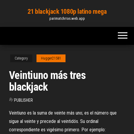
Skip
21 blackjack 1080p latino mega
to
parimatchrras.web.app
the
content
Category
Hugger21581
Veintiuno más tres
blackjack
By
PUBLISHER
Veintiuno es la suma de veinte más uno; es el número que
sigue al veinte y precede al veintidós. Su ordinal
correspondiente es vigésimo primero. Por ejemplo: