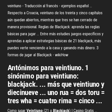
veintiuno - Traducción al francés - ejemplos español ...
Respecto a Croacia, veintiuno de los treinta y cinco capítulos
aún quedan abiertos, mientras que tres se han cerrado de
manera provisional. Reglas de Blackjack: aprenda las reglas
básicas para jugar ... Entre más estudies juegos específicos y
aprendas a aplicar estrategias básicas de 21 blackjack, más
puedes verte venciendo a la casa y ganando más dinero. 3
formas de jugar al Blackjack - wikiHow
Antónimos para veintiuno. 1
sinónimo para veintiuno:
blackjack. ... más que veintiuno y
diecinueve ... uno rua = dos toru =
tres wha = cuatro rima = cinco ...
Como jugar
Veintiuno
(21 o
Blackjack
) | Casino Gratis ...