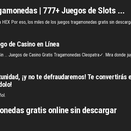
amonedas | 777+ Juegos de Slots ...
HEX Por eso, los miles de los juegos tragamonedas gratis sin descargar 
ego
de
Casino en Línea
n ... Juegos de Casino Gratis Tragamonedas Cleopatra✓. Mira donde juga
tunidad, ¡y no te defraudaremos! Te convertirás 
dolo!
ol.
nedas gratis online sin descargar