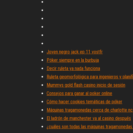
Joven negro jack ep 11 vostfr
Póker siempre en la burbuja
Decir ruleta ya nada funciona
Ruleta geomorfológica para ingenieros y plani
Mummys gold flash casino inicio de sesión
Consejos para ganar al poker online
Cómo hacer cookies temáticas de póker
Máquinas tragamonedas cerca de charlotte nc
El ladrón de manchester va al casino después
¿cuáles son todas las máquinas tragamonedas