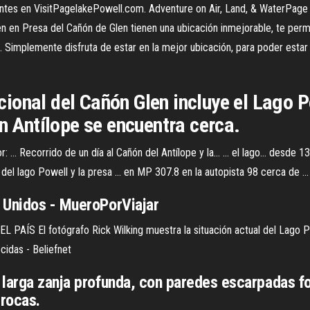
tes en VisitPagelakePowell.com. Adventure on Air, Land, & WaterPage .
n en Presa del Cañón de Glen tienen una ubicación inmejorable, te permi
d. Simplemente disfruta de estar en la mejor ubicación, para poder esta
ional del Cañón Glen incluye el Lago P
ón Antílope se encuentra cerca.
. Recorrido de un día al Cañón del Antílope y la... ... el lago... desde 1
l lago Powell y la presa ... en MP 307.8 en la autopista 98 cerca de ... e
 Unidos - MueroPorViajar
EL PAÍS El fotógrafo Rick Wilking muestra la situación actual del Lago Pow
cidas - Beliefnet
 larga zanja profunda, con paredes escarpadas 
 rocas.