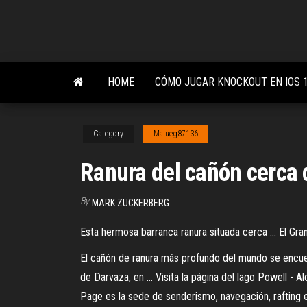
Skip
to
the
content
HOME
CÓMO JUGAR KNOCKOUT EN IOS 
Category
Malueg87136
Ranura del cañón cerca 
By
MARK ZUCKERBERG
Esta hermosa barranca ranura situada cerca ... El G
El cañón de ranura más profundo del mundo se encuent
de Darvaza, en ... Visita la página del lago Powell 
Page es la sede de senderismo, navegación, rafting 