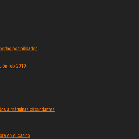
nedas posibilidades
ción feb 2019
dos a máquinas circundantes
ra en el casino