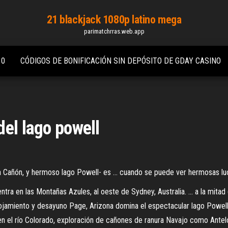
21 blackjack 1080p latino mega
parimatchrras.web.app
10
CÓDIGOS DE BONIFICACIÓN SIN DEPÓSITO DE GDAY CASINO
del lago powell
ran Cañón, y hermoso lago Powell- es ... cuando se puede ver hermosas l
ra en las Montañas Azules, al oeste de Sydney, Australia. ... a la mita
- Alojamiento y desayuno Page, Arizona domina el espectacular lago Powe
en el río Colorado, exploración de cañones de ranura Navajo como Ante