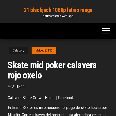
Skip
21 blackjack 1080p latino mega
to
parimatchrras.web.app
the
content
Category
Malueg87136
Skate mid poker calavera
rojo oxelo
By
AUTHOR
Calavera Skate Crew - Home | Facebook
Extreme Skater es un emocionante juego de skate hecho por
Miniclip. Corre a través del bosque a una aterradora velocidad