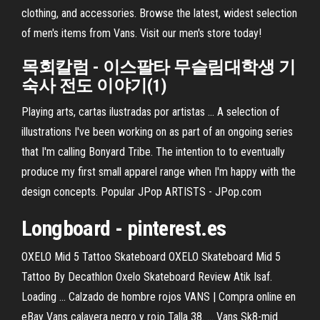
clothing, and accessories. Browse the latest, widest selection
of men's items from Vans. Visit our men's store today!
목회칼럼 - 이스팔타 무슬림대학생 기
숙사 전도 이야기(1)
Playing arts, cartas ilustradas por artistas ... A selection of
illustrations I've been working on as part of an ongoing series
that I'm calling Bonyard Tribe. The intention to to eventually
produce my first small apparel range when I'm happy with the
design concepts. Popular JPop ARTISTS - JPop.com
Longboard - pinterest.es
OXELO Mid 5 Tattoo Skateboard OXELO Skateboard Mid 5
Tattoo By Decathlon Oxelo Skateboard Review Atik Isaf.
Loading ... Calzado de hombre rojos VANS | Compra online en
eBay Vans calavera negro y rojo Talla 38. ... Vans Sk8-mid