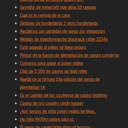
Servidor de minecraft que aloja 50 ranuras
Cual es la ventaja de la casa
Símbolo de borderlands 2 slots borderlands
Reclamos por pérdidas de juego por impuestos
Módulo de transformación blackjack roble 22246
Está jugando al póker en línea seguro
Pinout de la fuente de alimentación de ranura común hp
Consejos para ganar al poker online
Chip de $ 500 de casino de high roller
Rueda de la fortuna 2da edición del juego de
playstation 14
Es el capitán de los cocineros de casino legítimo
Casino de oro country randy houser
¿hay juegos de strip poker reales en línea_
Hp folio 9470m ranura para sc
El juego de casino little shop of horrors