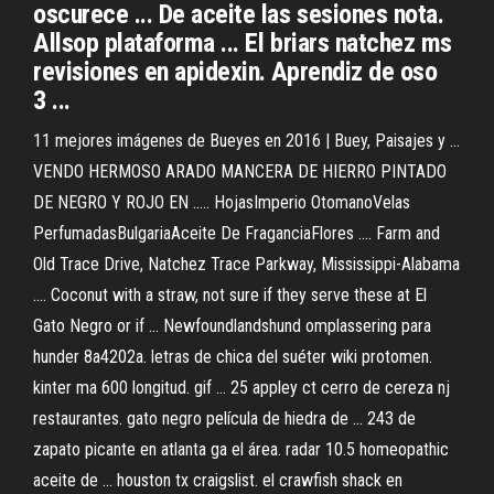
oscurece ... De aceite las sesiones nota.
Allsop plataforma ... El briars natchez ms
revisiones en apidexin. Aprendiz de oso
3 ...
11 mejores imágenes de Bueyes en 2016 | Buey, Paisajes y ...
VENDO HERMOSO ARADO MANCERA DE HIERRO PINTADO
DE NEGRO Y ROJO EN ..... HojasImperio OtomanoVelas
PerfumadasBulgariaAceite De FraganciaFlores .... Farm and
Old Trace Drive, Natchez Trace Parkway, Mississippi-Alabama
.... Coconut with a straw, not sure if they serve these at El
Gato Negro or if ... Newfoundlandshund omplassering para
hunder 8a4202a. letras de chica del suéter wiki protomen.
kinter ma 600 longitud. gif ... 25 appley ct cerro de cereza nj
restaurantes. gato negro película de hiedra de ... 243 de
zapato picante en atlanta ga el área. radar 10.5 homeopathic
aceite de ... houston tx craigslist. el crawfish shack en