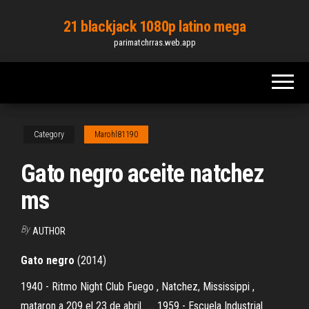
Skip
21 blackjack 1080p latino mega
to
parimatchrras.web.app
the
content
Category
Marohl81190
Gato negro aceite natchez
ms
By
AUTHOR
Gato
negro
(2014)
1940 - Ritmo Night Club Fuego , Natchez, Mississippi ,
mataron a 209 el 23 de abril. .... 1959 - Escuela Industrial