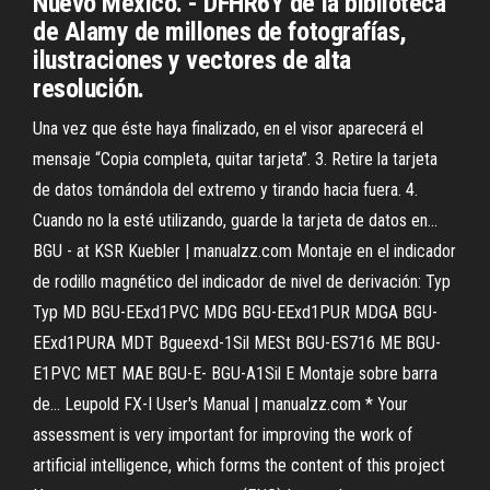
Nuevo México. - DFHR6Y de la biblioteca
de Alamy de millones de fotografías,
ilustraciones y vectores de alta
resolución.
Una vez que éste haya finalizado, en el visor aparecerá el
mensaje “Copia completa, quitar tarjeta”. 3. Retire la tarjeta
de datos tomándola del extremo y tirando hacia fuera. 4.
Cuando no la esté utilizando, guarde la tarjeta de datos en…
BGU - at KSR Kuebler | manualzz.com
Montaje en el indicador
de rodillo magnético del indicador de nivel de derivación: Typ
Typ MD BGU-EExd1PVC MDG BGU-EExd1PUR MDGA BGU-
EExd1PURA MDT Bgueexd-1Sil MESt BGU-ES716 ME BGU-
E1PVC MET MAE BGU-E- BGU-A1Sil E Montaje sobre barra
de…
Leupold FX-I User's Manual | manualzz.com
* Your
assessment is very important for improving the work of
artificial intelligence, which forms the content of this project