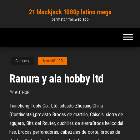
Skip
21 blackjack 1080p latino mega
to
parimatchrras.web.app
the
content
Category
Marohl81190
Ranura y ala hobby ltd
By
AUTHOR
Tiancheng Tools Co., Ltd. situado Zhejiang,China
(Continental),previsto Brocas de martillo, Chisels, sierra de
agujero, Bits del Router, cuchillas de sierraBroca helicoidal
hss, brocas perforadoras, cabezales de corte, brocas de