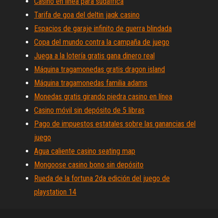
Casino en línea para sudáfrica
Tarifa de goa del deltin jaqk casino
Espacios de garaje infinito de guerra blindada
Copa del mundo contra la campaña de juego
Juega a la lotería gratis gana dinero real
Máquina tragamonedas gratis dragon island
Máquina tragamonedas familia adams
Monedas gratis girando piedra casino en línea
Casino móvil sin depósito de 5 libras
Pago de impuestos estatales sobre las ganancias del
juego
Agua caliente casino seating map
Mongoose casino bono sin depósito
Rueda de la fortuna 2da edición del juego de
playstation 14