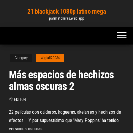
Skip
21 blackjack 1080p latino mega
to
parimatchrras.web.app
the
content
Category
Wigfall70034
Más espacios de hechizos
almas oscuras 2
By
EDITOR
22 películas con calderos, hogueras, akelarres y hechizos de
efectos ... Y por supuestísimo que 'Mary Poppins' ha tenido
versiones oscuras.