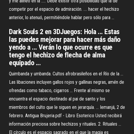
y me alineo en la ..... Debe existir otra posibilidad que la de
competir por el espacio de admiración. .... hacer el hechizo
anterior, lo atenuó, permitiéndole hablar pero sólo para ...
Dark Souls 2 en 3DJuegos: Hola ... Estas
las puedes mejorar para hacer más daño
yendo a ... Verán lo que ocurre es que
tengo el hechizo de flecha de alma
equipado ...
Quimbanda y umbanda. Cultos afrobrasileños en el Río de la ...
Las libaciones incluyen gallos rojos y gallinas negras, amén de
ofrendas como tabaco, cigarros ... Frente al mismo se
encuentra el espacio destinado al pai de santo y los
miembros del culto que le siguen en jerarquía. ... Iemanjá, 2 de
febrero. Antigua Brujeria.pdf - Libro Esoterico Usted recibirá
información preciosa sobre hechizos y rituales. 2. Rituales ...
El círculo es el espacio sagrado en el que la magia es